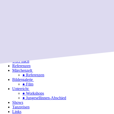
Mobile Menu Toggle
Startseite
Über mich
Referenzen
Märchenzelt
● Referenzen
Bildergalerie
● Film
Unterricht
● Workshops
● Jungesellinnen-Abschied
Shows
Tanzreisen
Links